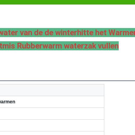
ter van de de winterhitte het Warmer
stmis Rubberwarm waterzak vullen
warmen