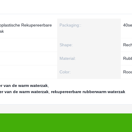
oplastische Rekupereerbare
Packaging::
40se
ak
Shape:
Rec
Material:
Rub
Color:
Roo
ber van de warm waterzak
,
er van de warm waterzak
,
rekupereerbare rubberwarm waterzak