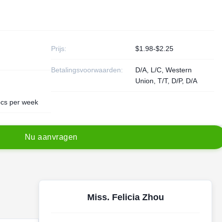
Prijs:
$1.98-$2.25
Betalingsvoorwaarden:
D/A, L/C, Western
Union, T/T, D/P, D/A
cs per week
N
u
a
a
n
v
r
a
g
e
n
Miss. Felicia Zhou