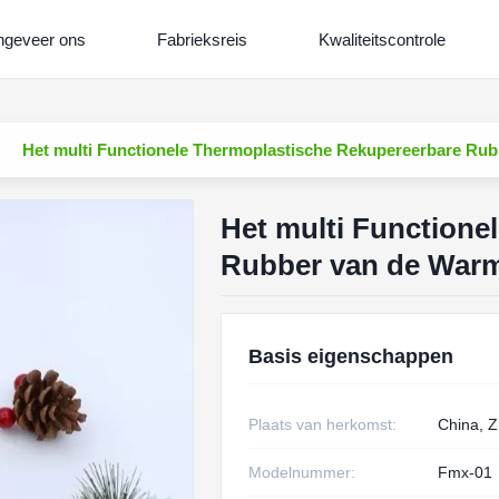
geveer ons
Fabrieksreis
Kwaliteitscontrole
Het multi Functionele Thermoplastische Rekupereerbare Ru
Het multi Functione
Rubber van de Warm
Basis eigenschappen
Plaats van herkomst:
China, Z
Modelnummer:
Fmx-01