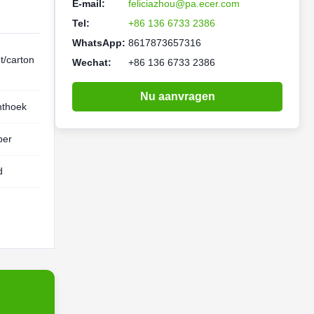
E-mail:
feliciazhou@pa.ecer.com
Tel:
+86 136 6733 2386
WhatsApp:
8617873657316
t/carton
Wechat:
+86 136 6733 2386
Nu aanvragen
hthoek
ber
d