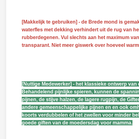
[Makkelijk te gebruiken] - de Brede mond is gemakk
waterfles met dekking verhindert uit de rug van h
rubberdegenen. Vul slechts aan het maximum van d
transparant. Niet meer giswerk over hoeveel warm 
[Nuttige Medewerker] - het klassieke ontwerp van 
Behandelend pijnlijke spieren, kunnen de spanning 
pijnen, de stijve halzen, de lagere rugpijn, de Gi
andere gemeenschappelijke pijnen en en ook om
koorts verdubbelen of het zwellen voor minder be
goede giften van de moedersdag voor mamma.