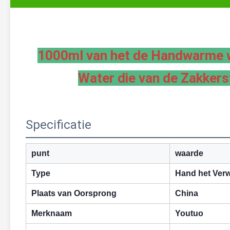
1000ml van het de Handwarme wa
Water die van de Zakker
Specificatie
punt
waarde
Type
Hand het Ver
Plaats van Oorsprong
China
Merknaam
Youtuo