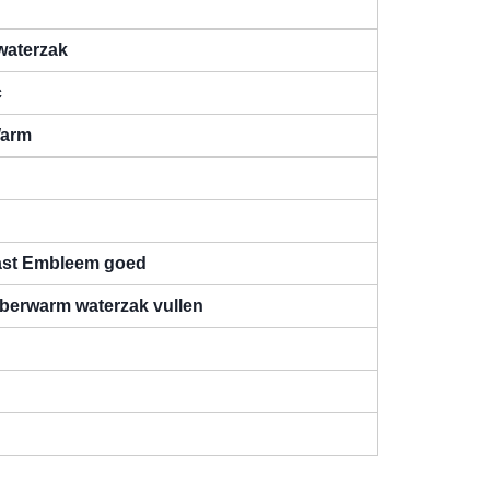
aterzak
c
Warm
ast Embleem goed
berwarm waterzak vullen