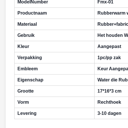
ModelNumber
Fmx-01
Productnaam
Rubberwarm w
Materiaal
Rubber+fabri
Gebruik
Het houden 
Kleur
Aangepast
Verpakking
1pc/pp zak
Embleem
Keur Aangep
Eigenschap
Water die Rub
Grootte
17*16*3 cm
Vorm
Rechthoek
Levering
3-10 dagen