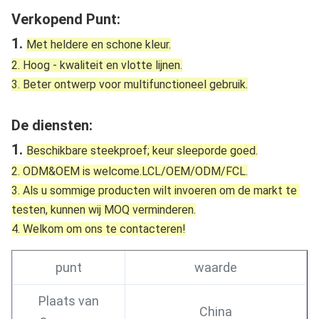
Verkopend Punt:
1. 
Met heldere en schone kleur.
2. Hoog - kwaliteit en vlotte lijnen.
3. Beter ontwerp voor multifunctioneel gebruik.
De diensten:
1. 
Beschikbare steekproef; keur sleeporde goed.
2. ODM&OEM is welcome.LCL/OEM/ODM/FCL.
3. Als u sommige producten wilt invoeren om de markt te 
testen, kunnen wij MOQ verminderen.
4. Welkom om ons te contacteren!
punt
waarde
Plaats van
China