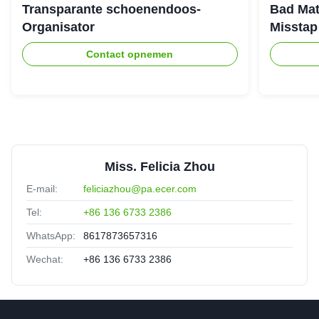
Transparante schoenendoos-
Bad Mat
Organisator
Misstap
Contact opnemen
Miss. Felicia Zhou
E-mail:
feliciazhou@pa.ecer.com
Tel:
+86 136 6733 2386
WhatsApp:
8617873657316
Wechat:
+86 136 6733 2386