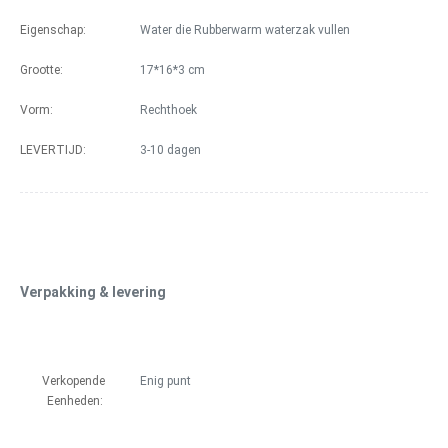
Eigenschap:
Water die Rubberwarm waterzak vullen
Grootte:
17*16*3 cm
Vorm:
Rechthoek
LEVERTIJD:
3-10 dagen
Verpakking & levering
Verkopende 
Enig punt
Eenheden: