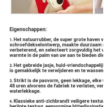
Eigenschappen:
Het natuurrubber, de super grote haven van
1. 
schroefdekselontwerp, maakte duurzaam rub
verbeterend, en selecteert zorgvuldig het v
warmte in de palm van uw aan te bieden dien 
Het gebreide jasje, huid-vriendschappelijke
2. 
is gemakkelijk te verwijderen en te wassen.
Strikt is de pasvorm, geen lekkage, elke w
3. 
48 uren alvorens de fabriek te verlaten, verw
waterlekkage.
Klassieke anti-zichbrandt veiligere textuur
4. 
berijpte textuur, eenvormige hittedissipatie,