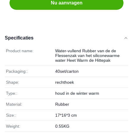
Nu aanvragen
Specificaties
Product name:
Water-vullend Rubber van de de
Flessenzak van het siliconewarme
water Heet Warm de Hittepak
Packaging::
40set/carton
Shape:
rechthoek
Type::
houd in de winter warm
Material:
Rubber
Size::
17*16*3 cm
Weight:
0.55KG