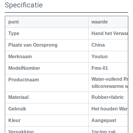
Specificatie
punt
waarde
Type
Hand het Verwar
Plaats van Oorsprong
China
Merknaam
Youtuo
ModelNumber
Fmx-01
Water-vullend Rub
Productnaam
siliconewarme wat
Materiaal
Rubber+fabric
Gebruik
Het houden Warm
Kleur
Aangepast
Verpakking
1pc/pp zak