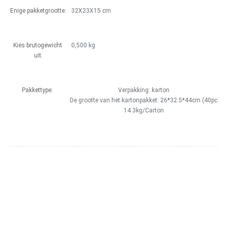
Enige pakketgrootte:
32X23X15 cm
Kies brutogewicht 
0,500 kg
uit:
Pakkettype:
Verpakking: karton

De grootte van het kartonpakket: 26*32.5*44cm (40pcs)

14.3kg/Carton