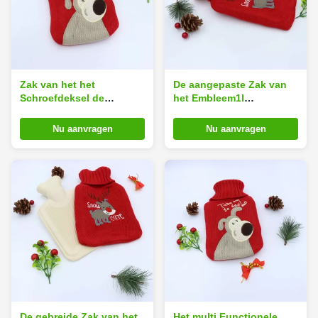
Zak van het het
De aangepaste Zak van
Schroefdeksel de
het Embleem1l
Rubberwarme water van
Rubberwarme water
jonge
houdt in de Winter Warm
Nu aanvragen
Nu aanvragen
geitjesvolwassenen,
Rubber het Verwarmen
Zak
De gebreide Zak van het
Het multi Functionele