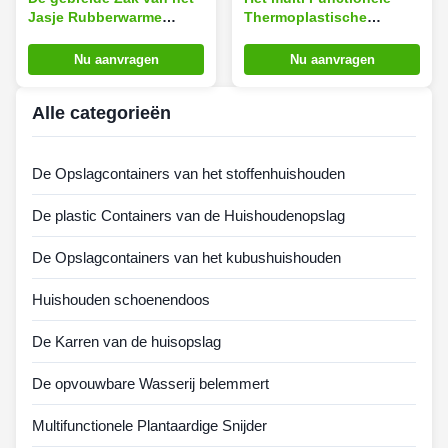
Jasje Rubberwarme
Thermoplastische
water, Rubber de Jonge
Rekupereerbare Rubber
geitjesschrijver uit de
van de Warm waterzak
Nu aanvragen
Nu aanvragen
klassieke oudheid van de
Irrigatiefles 1000ml
Alle categorieën
De Opslagcontainers van het stoffenhuishouden
De plastic Containers van de Huishoudenopslag
De Opslagcontainers van het kubushuishouden
Huishouden schoenendoos
De Karren van de huisopslag
De opvouwbare Wasserij belemmert
Multifunctionele Plantaardige Snijder