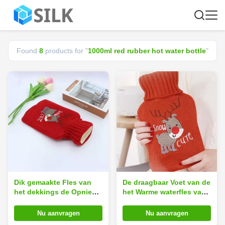
Found
8
products for "
1000ml red rubber hot water bottle
"
Dik gemaakte Fles van
De draagbaar Voet van de
het dekkings de Opnieuw
het Warme waterfles van
te gebruiken 1000ml
het Douaneembleem
Rode Rubberwarme water
1000ml Rubber en
Nu aanvragen
Nu aanvragen
Handverwarmingstoestel