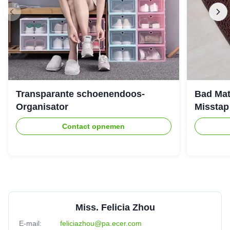
Transparante schoenendoos-
Bad Mat
Organisator
Misstap
Contact opnemen
Miss. Felicia Zhou
E-mail:
feliciazhou@pa.ecer.com