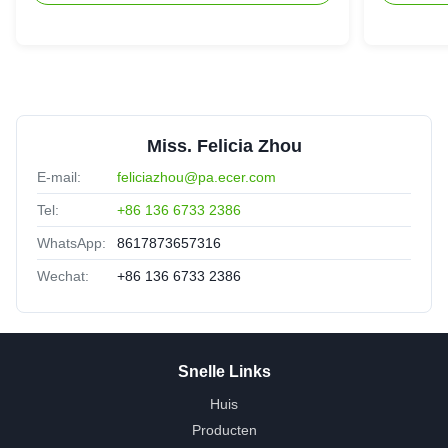
Miss. Felicia Zhou
E-mail:
feliciazhou@pa.ecer.com
Tel:
+86 136 6733 2386
WhatsApp:
8617873657316
Wechat:
+86 136 6733 2386
Snelle Links
Huis
Producten