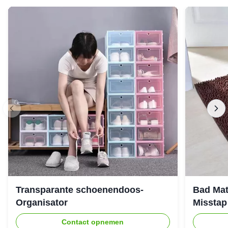
Transparante schoenendoos-
Bad Mat
Organisator
Misstap
Contact opnemen