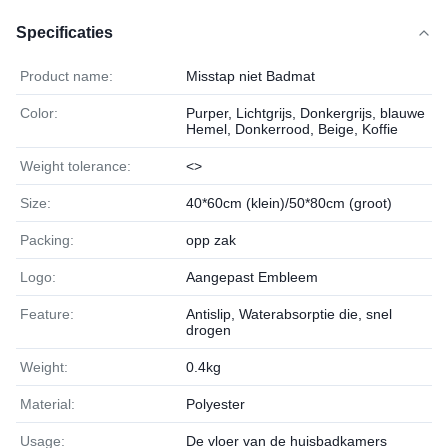
Specificaties
Product name:
Misstap niet Badmat
Color:
Purper, Lichtgrijs, Donkergrijs, blauwe
Hemel, Donkerrood, Beige, Koffie
Weight tolerance:
<>
Size:
40*60cm (klein)/50*80cm (groot)
Packing:
opp zak
Logo:
Aangepast Embleem
Feature:
Antislip, Waterabsorptie die, snel
drogen
Weight:
0.4kg
Material:
Polyester
Usage:
De vloer van de huisbadkamers