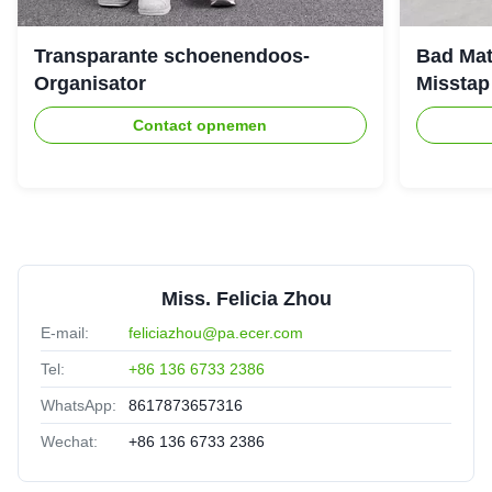
Transparante schoenendoos-
Bad Mat
Organisator
Misstap
Contact opnemen
Miss. Felicia Zhou
E-mail:
feliciazhou@pa.ecer.com
Tel:
+86 136 6733 2386
WhatsApp:
8617873657316
Wechat:
+86 136 6733 2386