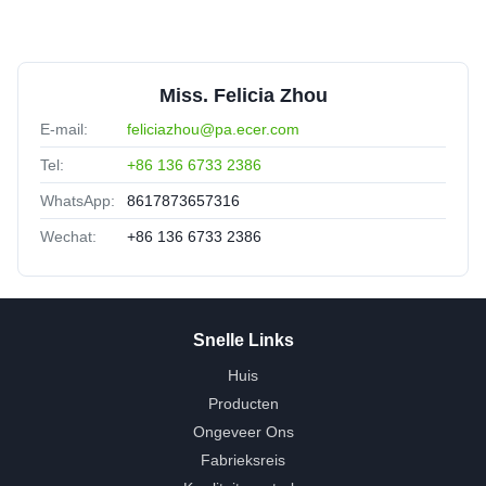
Miss. Felicia Zhou
E-mail:
feliciazhou@pa.ecer.com
Tel:
+86 136 6733 2386
WhatsApp:
8617873657316
Wechat:
+86 136 6733 2386
Snelle Links
Huis
Producten
Ongeveer Ons
Fabrieksreis