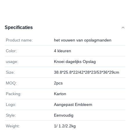
Specificaties
Product name:
het vouwen van opslagmanden
Color:
4 kleuren
usage:
Knoei dagelijks Opslag
Size:
38.8*25.8*22/42*28*23/53*36*29cm
MOQ:
2pcs
Packing:
Karton
Logo:
Aangepast Embleem
Style:
Eenvoudig
Weight:
1/ 1.2/2.2kg