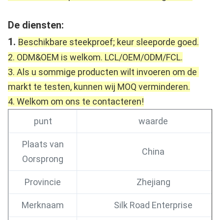
De diensten:
1. 
Beschikbare steekproef; keur sleeporde goed.
2. ODM&OEM is welkom. LCL/OEM/ODM/FCL.
3. Als u sommige producten wilt invoeren om de 
markt te testen, kunnen wij MOQ verminderen.
4. Welkom om ons te contacteren!
punt
waarde
Plaats van
China
Oorsprong
Provincie
Zhejiang
Merknaam
Silk Road Enterprise