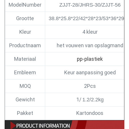
ModelNumber
ZJJT-28/JHRS-30/ZJJT-56
Grootte
38.8*25.8*22/42*28*23/53*36*29c
Kleur
4 kleur
Productnaam
het vouwen van opslagmand
Materiaal
pp-plastiek
Embleem
Keur aanpassing goed
MOQ
2Pcs
Gewicht
1/
1.2/2.2kg
Pakket
Kartondoos