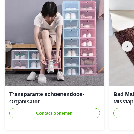
Transparante schoenendoos-
Bad Mat
Organisator
Misstap
Contact opnemen