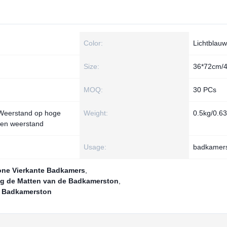
n
Color:
Lichtblauw
Size:
36*72cm/
MOQ:
30 PCs
; Weerstand op hoge
Weight:
0.5kg/0.6
ren weerstand
Usage:
badkamers
one Vierkante Badkamers
,
og de Matten van de Badkamerston
,
e Badkamerston