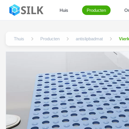
Huis
Producten
On
Thuis
Producten
antislipbadmat
Vier