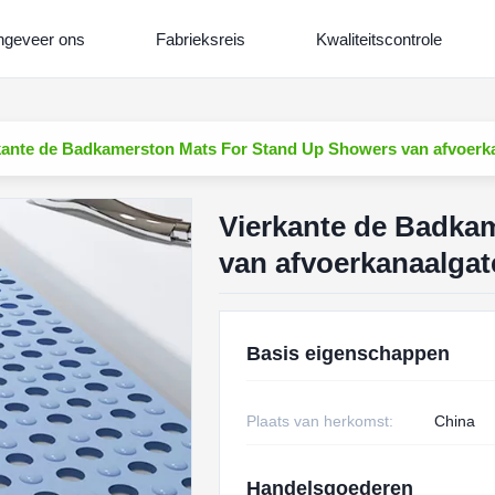
geveer ons
Fabrieksreis
Kwaliteitscontrole
kante de Badkamerston Mats For Stand Up Showers van afvoerk
Vierkante de Badka
van afvoerkanaalgat
Basis eigenschappen
Plaats van herkomst:
China
Handelsgoederen