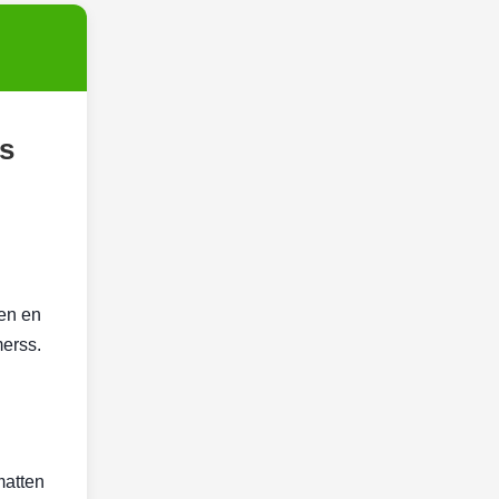
s
en en
merss.
matten