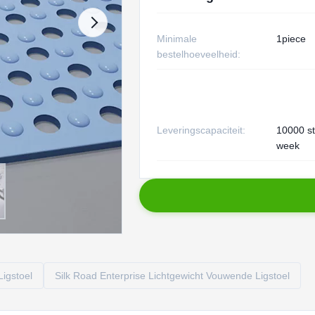
Minimale
1piece
bestelhoeveelheid:
Leveringscapaciteit:
10000 s
week
igstoel
Silk Road Enterprise Lichtgewicht Vouwende Ligstoel