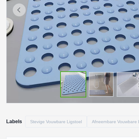
Labels
Stevige Vouwbare Ligstoel
Afneembare Vouwbare L