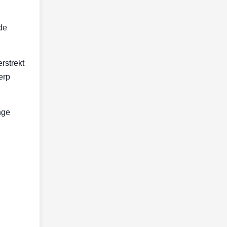
de
rstrekt
erp
nge