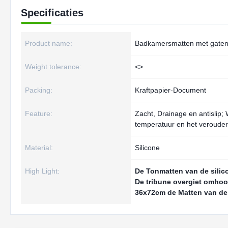
Specificaties
Product name:
Badkamersmatten met gate
Weight tolerance:
<>
Packing:
Kraftpapier-Document
Feature:
Zacht, Drainage en antislip
temperatuur en het veroude
Material:
Silicone
High Light:
De Tonmatten van de silic
De tribune overgiet omho
36x72cm de Matten van d