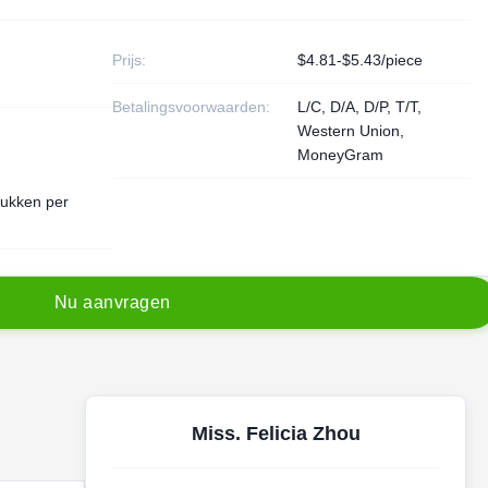
Prijs:
$4.81-$5.43/piece
Betalingsvoorwaarden:
L/C, D/A, D/P, T/T,
Western Union,
MoneyGram
tukken per
N
u
a
a
n
v
r
a
g
e
n
Miss. Felicia Zhou