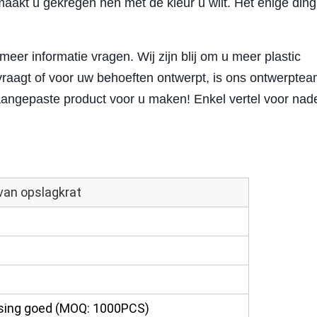
aakt u gekregen hen met de kleur u wilt. Het enige ding
eer informatie vragen. Wij zijn blij om u meer plastic
vraagt of voor uw behoeften ontwerpt, is ons ontwerpte
aangepaste product voor u maken! Enkel vertel voor nad
van opslagkrat
m
sing goed (MOQ: 1000PCS)