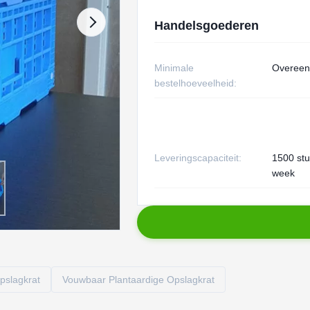
Handelsgoederen
Minimale
Overeen
bestelhoeveelheid:
Leveringscapaciteit:
1500 stu
week
pslagkrat
Vouwbaar Plantaardige Opslagkrat