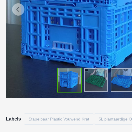
Labels
Stapelbaar Plastic Vouwend Krat
5L plantaardige O