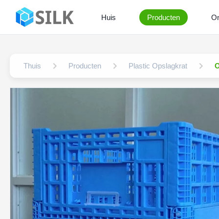
Huis
Producten
On
Thuis
Producten
Plastic Opslagkrat
O