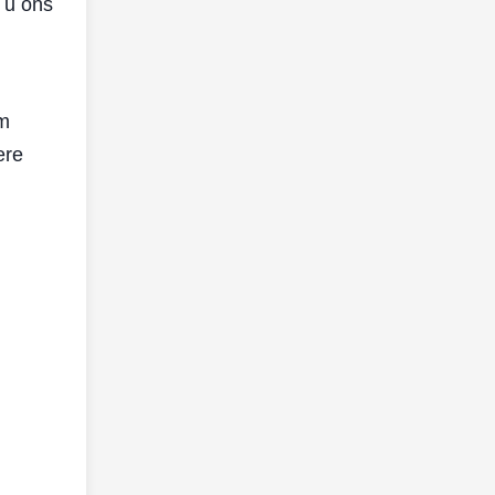
 u ons
am
ere