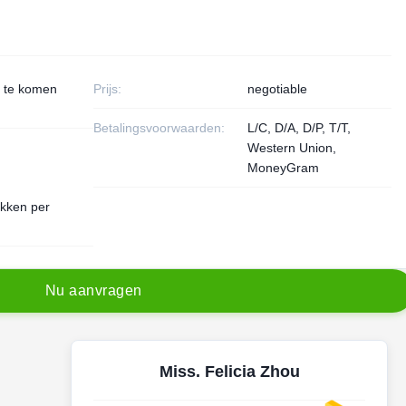
 te komen
Prijs:
negotiable
Betalingsvoorwaarden:
L/C, D/A, D/P, T/T,
Western Union,
MoneyGram
kken per
N
u
a
a
n
v
r
a
g
e
n
Miss. Felicia Zhou