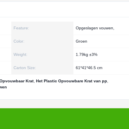
Feature:
Opgeslagen vouwen,
Color:
Groen
Weight:
1.79kg ±3%
Carton Size:
61*41*46.5 cm
 Opvouwbaar Krat
,
Het Plastic Opvouwbare Krat van pp
,
uwen