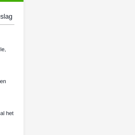
slag
le,
ten
al het