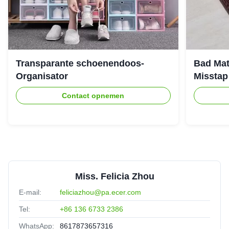
Transparante schoenendoos-
Bad Mat
Organisator
Misstap
Contact opnemen
Miss. Felicia Zhou
E-mail:
feliciazhou@pa.ecer.com
Tel:
+86 136 6733 2386
WhatsApp:
8617873657316