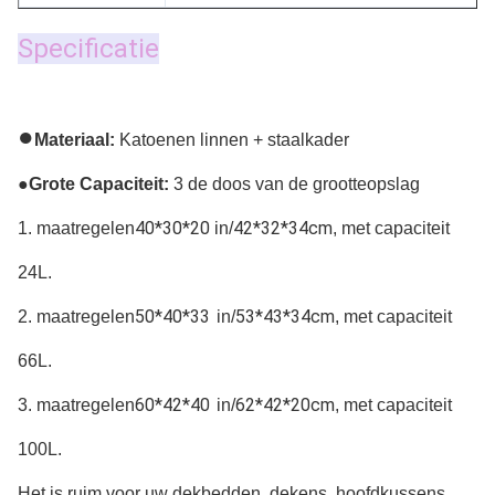
Specificatie
●
Materiaal:
 Katoenen linnen + staalkader
●
Grote Capaciteit:
 3 de doos van de grootteopslag
40*30*20 
42*32*34cm
1. maatregelen
in/
, met capaciteit 
24L.
50*40*33
53*43*34cm
2. 
maatregelen
in/
, met capaciteit 
66L.
60*42*40
62*42*20cm
3. 
maatregelen
in/
, met capaciteit 
100L.
Het is ruim voor uw dekbedden, dekens, hoofdkussens, 