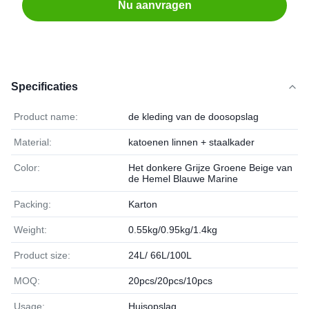
Nu aanvragen
Specificaties
Product name:
de kleding van de doosopslag
Material:
katoenen linnen + staalkader
Color:
Het donkere Grijze Groene Beige van
de Hemel Blauwe Marine
Packing:
Karton
Weight:
0.55kg/0.95kg/1.4kg
Product size:
24L/ 66L/100L
MOQ:
20pcs/20pcs/10pcs
Usage:
Huisopslag