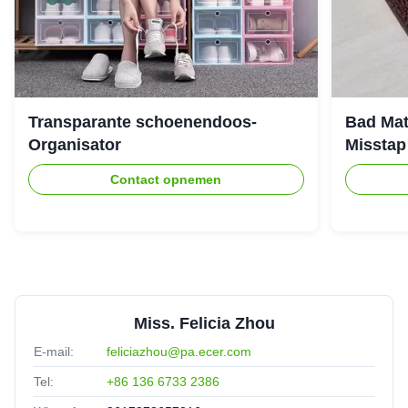
Transparante schoenendoos-
Bad Mat
Organisator
Misstap
Contact opnemen
Miss. Felicia Zhou
E-mail:
feliciazhou@pa.ecer.com
Tel:
+86 136 6733 2386