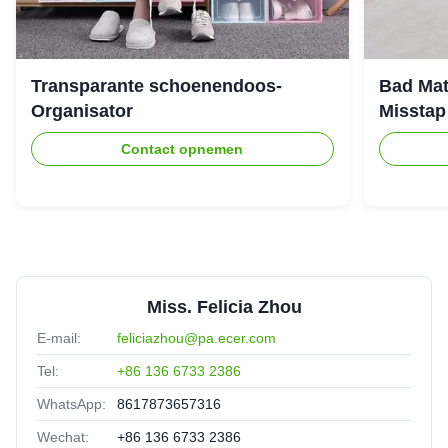
Transparante schoenendoos-
Bad Mat
Organisator
Misstap
Contact opnemen
Miss. Felicia Zhou
E-mail:
feliciazhou@pa.ecer.com
Tel:
+86 136 6733 2386
WhatsApp:
8617873657316
Wechat:
+86 136 6733 2386