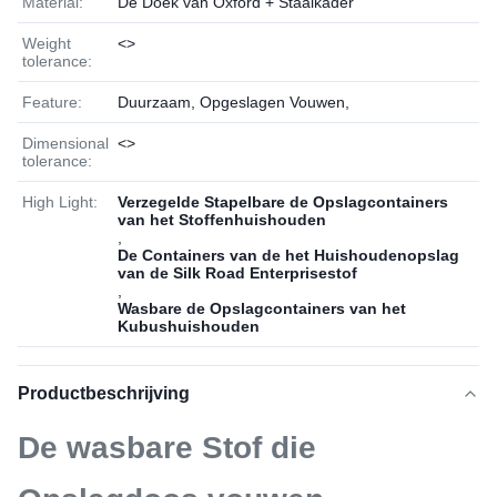
Material:
De Doek van Oxford + Staalkader
Weight
<>
tolerance:
Feature:
Duurzaam, Opgeslagen Vouwen,
Dimensional
<>
tolerance:
High Light:
Verzegelde Stapelbare de Opslagcontainers
van het Stoffenhuishouden
,
De Containers van de het Huishoudenopslag
van de Silk Road Enterprisestof
,
Wasbare de Opslagcontainers van het
Kubushuishouden
Productbeschrijving
De wasbare Stof die