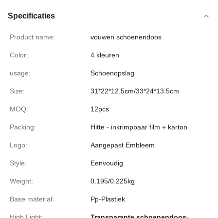
Specificaties
Product name:
vouwen schoenendoos
Color:
4 kleuren
usage:
Schoenopslag
Size:
31*22*12.5cm/33*24*13.5cm
MOQ:
12pcs
Packing:
Hitte - inkrimpbaar film + karton
Logo:
Aangepast Embleem
Style:
Eenvoudig
Weight:
0.195/0.225kg
Base material:
Pp-Plastiek
High Light:
Transparante schoenendoos-