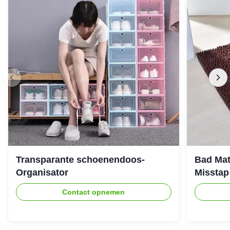
Transparante schoenendoos-
Bad Mat
Organisator
Misstap
Contact opnemen