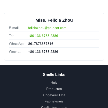
Miss. Felicia Zhou
E-mail:
feliciazhou@pa.ecer.com
Tel:
+86 136 6733 2386
WhatsApp:
8617873657316
Wechat:
+86 136 6733 2386
Snelle Links
Huis
Producten
Ongeveer Ons
Fabrieksreis
Kwaliteitscontrole